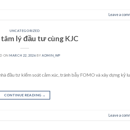
Leave a com
UNCATEGORIZED
tâm lý đầu tư cùng KJC
ED ON
MARCH 22, 2026
BY
ADMIN_WP
 nhà đầu tư kiểm soát cảm xúc, tránh bẫy FOMO và xây dựng kỷ l
CONTINUE READING
→
Leave a com