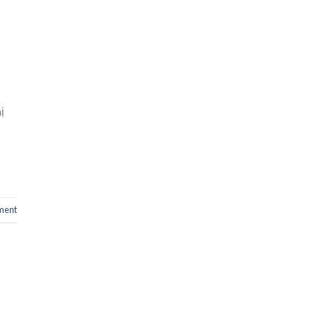
ị
ment