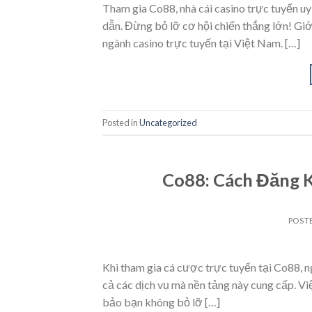
Tham gia Co88, nhà cái casino trực tuyến uy
dẫn. Đừng bỏ lỡ cơ hội chiến thắng lớn! Giớ
ngành casino trực tuyến tại Việt Nam. […]
Posted in
Uncategorized
Co88: Cách Đăng K
POST
Khi tham gia cá cược trực tuyến tại Co88, n
cả các dịch vụ mà nền tảng này cung cấp. V
bảo bạn không bỏ lỡ […]