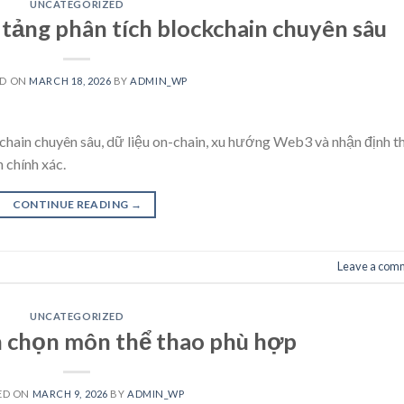
UNCATEGORIZED
tảng phân tích blockchain chuyên sâu
ED ON
MARCH 18, 2026
BY
ADMIN_WP
hain chuyên sâu, dữ liệu on-chain, xu hướng Web3 và nhận định th
 chính xác.
CONTINUE READING
→
Leave a com
UNCATEGORIZED
h chọn môn thể thao phù hợp
ED ON
MARCH 9, 2026
BY
ADMIN_WP