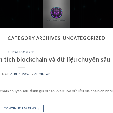
CATEGORY ARCHIVES:
UNCATEGORIZED
UNCATEGORIZED
 tích blockchain và dữ liệu chuyên sâu
TED ON
APRIL 1, 2026
BY
ADMIN_WP
hain chuyên sâu, đánh giá dự án Web3 và dữ liệu on-chain chính x
CONTINUE READING
→