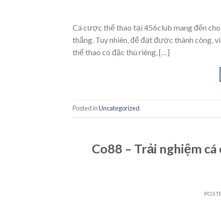
Cá cược thể thao tại 456club mang đến cho n
thắng. Tuy nhiên, để đạt được thành công, v
thể thao có đặc thù riêng, […]
Posted in
Uncategorized
Co88 – Trải nghiệm cá 
POST