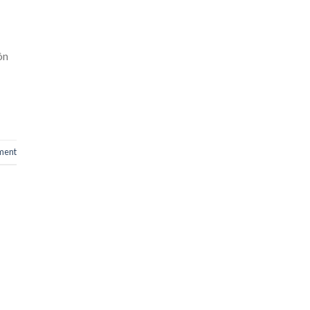
ôn
ment