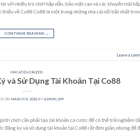
 tín với nhiều trò chơi hấp dẫn, bảo mật cao và các khuyến mãi hấ
i thiệu về Co88 Co88 là một trong những nhà cái nổi bật nhất tro
CONTINUE READING
→
Leave a com
UNCATEGORIZED
ý và Sử Dụng Tài Khoản Tại Co88
ED ON
MARCH 8, 2026
BY
ADMIN_WP
gười chơi cần phải tạo tài khoản cá cược để có thể trải nghiệm tấ
iệc đăng ký và sử dụng tài khoản tại Co88 rất đơn giản, nhưng để