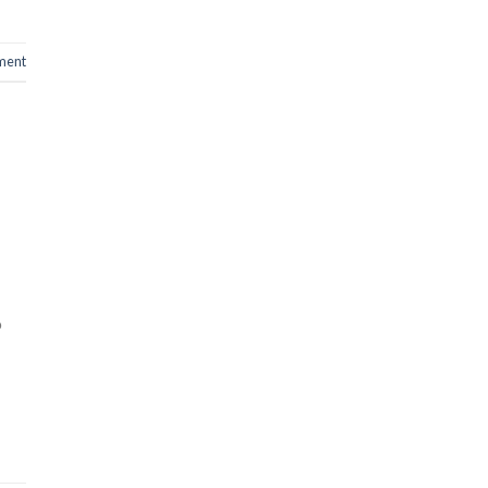
ment
o