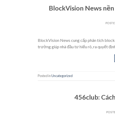
BlockVision News nền 
POST
BlockVision News cung cấp phân tích blockc
trường giúp nhà đầu tư hiểu rõ, ra quyết định
Posted in
Uncategorized
456club: Các
POST