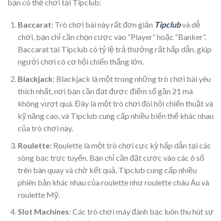
bạn có thể chơi tại Tipclub:
Baccarat
: Trò chơi bài này rất đơn giản
Tipclub
và dễ
chơi, bạn chỉ cần chọn cược vào “Player” hoặc “Banker”.
Baccarat tại Tipclub có tỷ lệ trả thưởng rất hấp dẫn, giúp
người chơi có cơ hội chiến thắng lớn.
Blackjack
: Blackjack là một trong những trò chơi bài yêu
thích nhất, nơi bạn cần đạt được điểm số gần 21 mà
không vượt quá. Đây là một trò chơi đòi hỏi chiến thuật và
kỹ năng cao, và Tipclub cung cấp nhiều biến thể khác nhau
của trò chơi này.
Roulette
: Roulette là một trò chơi cực kỳ hấp dẫn tại các
sòng bạc trực tuyến. Bạn chỉ cần đặt cược vào các ô số
trên bàn quay và chờ kết quả. Tipclub cung cấp nhiều
phiên bản khác nhau của roulette như roulette châu Âu và
roulette Mỹ.
Slot Machines
: Các trò chơi máy đánh bạc luôn thu hút sự