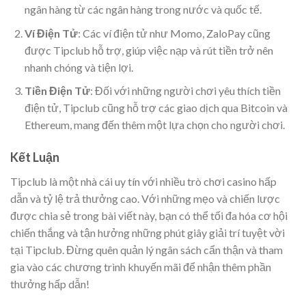
ngân hàng từ các ngân hàng trong nước và quốc tế.
Ví Điện Tử
: Các ví điện tử như Momo, ZaloPay cũng
được Tipclub hỗ trợ, giúp việc nạp và rút tiền trở nên
nhanh chóng và tiện lợi.
Tiền Điện Tử
: Đối với những người chơi yêu thích tiền
điện tử, Tipclub cũng hỗ trợ các giao dịch qua Bitcoin và
Ethereum, mang đến thêm một lựa chọn cho người chơi.
Kết Luận
Tipclub là một nhà cái uy tín với nhiều trò chơi casino hấp
dẫn và tỷ lệ trả thưởng cao. Với những mẹo và chiến lược
được chia sẻ trong bài viết này, bạn có thể tối đa hóa cơ hội
chiến thắng và tận hưởng những phút giây giải trí tuyệt vời
tại Tipclub. Đừng quên quản lý ngân sách cẩn thận và tham
gia vào các chương trình khuyến mãi để nhận thêm phần
thưởng hấp dẫn!