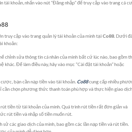
tin tài khoản, nhấn vào nút “Đăng nhập” để truy cập vào trang cá c
o88
n truy cập vào trang quản lý tài khoản của mình tại
Co88
. Dưới đ
ài khoản:
thể chỉnh sửa thông tin cá nhân của mình bất cứ lúc nào, bao gồm t
n hệ khác. Để làm điều này, hãy vào mục “Cài đặt tài khoản” hoặc
 cược, bạn cần nạp tiền vào tài khoản.
Co88
cung cấp nhiều phươ
hỉ cần chọn phương thức thanh toán phù hợp và thực hiện giao dịc
 rút tiền từ tài khoản của mình. Quá trình rút tiền rất đơn giản và
c rút tiền và nhập số tiền muốn rút.
ch sử các giao dịch của mình, bao gồm các lần nạp tiền và rút tiền.
cược của mình dễ dàng hơn.