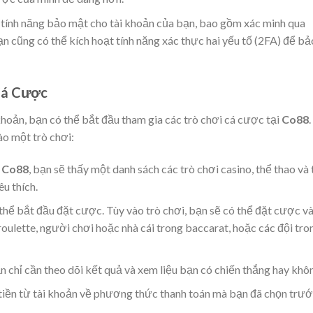
tính năng bảo mật cho tài khoản của bạn, bao gồm xác minh qua
ạn cũng có thể kích hoạt tính năng xác thực hai yếu tố (2FA) để bả
Cá Cược
 khoản, bạn có thể bắt đầu tham gia các trò chơi cá cược tại
Co88
.
o một trò chơi:
a
Co88
, bạn sẽ thấy một danh sách các trò chơi casino, thể thao và 
u thích.
ó thể bắt đầu đặt cược. Tùy vào trò chơi, bạn sẽ có thể đặt cược v
roulette, người chơi hoặc nhà cái trong baccarat, hoặc các đội tro
ạn chỉ cần theo dõi kết quả và xem liệu bạn có chiến thắng hay khô
 tiền từ tài khoản về phương thức thanh toán mà bạn đã chọn trư