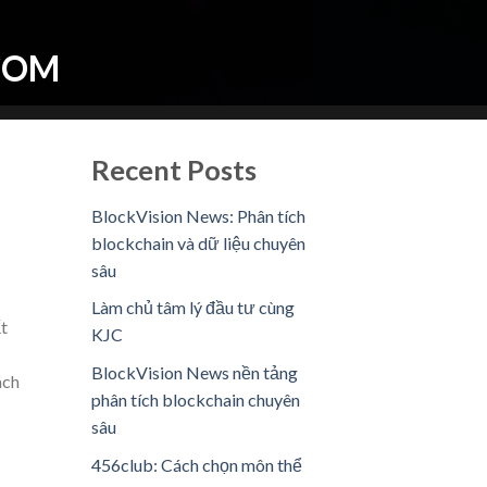
Recent Posts
BlockVision News: Phân tích
blockchain và dữ liệu chuyên
sâu
Làm chủ tâm lý đầu tư cùng
ất
KJC
BlockVision News nền tảng
ách
phân tích blockchain chuyên
sâu
456club: Cách chọn môn thể