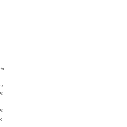
o
thể
ào
ng
ng.
ớc