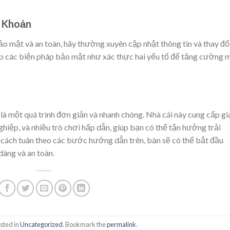
i Khoản
 mật và an toàn, hãy thường xuyên cập nhật thông tin và thay đổ
lập các biện pháp bảo mật như xác thực hai yếu tố để tăng cường
là một quá trình đơn giản và nhanh chóng. Nhà cái này cung cấp gi
ghiệp, và nhiều trò chơi hấp dẫn, giúp bạn có thể tận hưởng trải
 cách tuân theo các bước hướng dẫn trên, bạn sẽ có thể bắt đầu
àng và an toàn.
sted in
Uncategorized
. Bookmark the
permalink
.