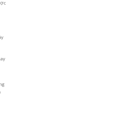
ược
ây
hay
ng
h